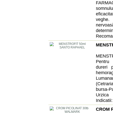
FARMAC
somnulu
eficacit
veghe. 
nervoasă
determ
Recomand
MENSTR
MENSTR
Pentru 
dureri 
hemoragi
Lumanar
(Cetrari
bursa-P
Urzica 
Indicatii: 
CROM P