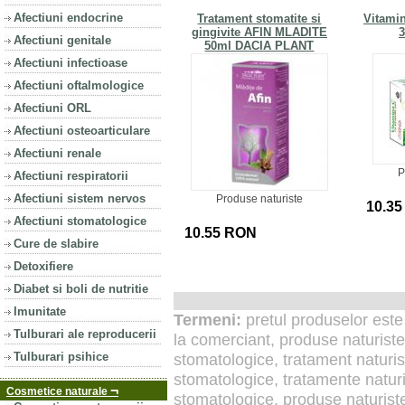
Afectiuni endocrine
Tratament stomatite si
Vitami
gingivite AFIN MLADITE
3
Afectiuni genitale
50ml DACIA PLANT
Afectiuni infectioase
Afectiuni oftalmologice
Afectiuni ORL
Afectiuni osteoarticulare
Afectiuni renale
P
Afectiuni respiratorii
Afectiuni sistem nervos
Produse naturiste
10.3
Afectiuni stomatologice
10.55 RON
Cure de slabire
Detoxifiere
Diabet si boli de nutritie
Imunitate
Termeni:
pretul produselor este 
Tulburari ale reproducerii
la comerciant, produse naturiste
Tulburari psihice
stomatologice, tratament naturis
stomatologice, tratamente naturi
¬
Cosmetice naturale
stomatologice, produse naturiste