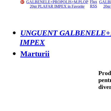
UNGUENT GALBENELE+P
IMPEX
Marturii
Prod
pent
div