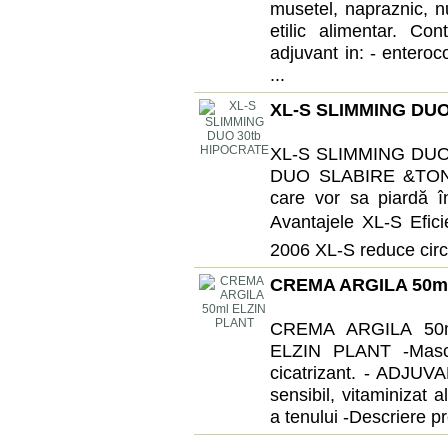
musetel, napraznic, n
etilic alimentar. Co
adjuvant in: - enteroc
...
XL-S SLIMMING DUO
XL-S SLIMMING DUO 
DUO SLABIRE &TONIFI
care vor sa piardă în
Avantajele XL-S Eficie
2006 XL-S reduce circum
CREMA ARGILA 50m
CREMA ARGILA 50
ELZIN PLANT -Masca
cicatrizant. - ADJUVANT
sensibil, vitaminizat 
a tenului -Descriere p