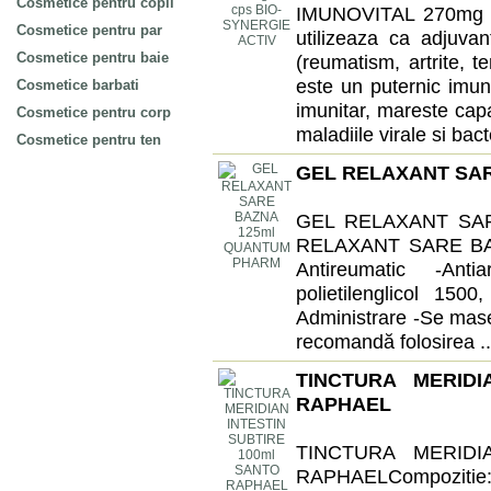
Cosmetice pentru copii
IMUNOVITAL 270mg 
Cosmetice pentru par
utilizeaza ca adjuvan
Cosmetice pentru baie
(reumatism, artrite, te
este un puternic imuno
Cosmetice barbati
imunitar, mareste cap
Cosmetice pentru corp
maladiile virale si bact
Cosmetice pentru ten
GEL RELAXANT SA
GEL RELAXANT SA
RELAXANT SARE BA
Antireumatic -Ant
polietilenglicol 1500
Administrare -Se mase
recomandă folosirea ..
TINCTURA MERIDI
RAPHAEL
TINCTURA MERIDI
RAPHAELCompozitie: c