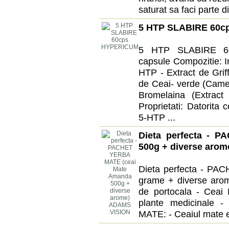
saturat sa faci parte d
5 HTP SLABIRE 60
5 HTP SLABIRE 60
capsule Compozitie: In
HTP - Extract de Griff
de Ceai- verde (Camel
Bromelaina (Extrac
Proprietati: Datorita
5-HTP ...
Dieta perfecta - 
500g + diverse aro
Dieta perfecta - P
grame + diverse arom
de portocala - Ceai
plante medicinale 
MATE: - Ceaiul mate es