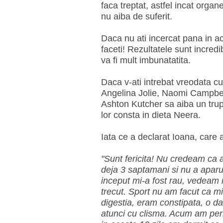
faca treptat, astfel incat organe
nu aiba de suferit.
Daca nu ati incercat pana in a
faceti! Rezultatele sunt incred
va fi mult imbunatatita.
Daca v-ati intrebat vreodata 
Angelina Jolie, Naomi Campbe
Ashton Kutcher sa aiba un trup a
lor consta in dieta Neera.
Iata ce a declarat Ioana, care a
"Sunt fericita! Nu credeam ca ar
deja 3 saptamani si nu a aparut
inceput mi-a fost rau, vedeam 
trecut. Sport nu am facut ca mi
digestia, eram constipata, o d
atunci cu clisma. Acum am perio