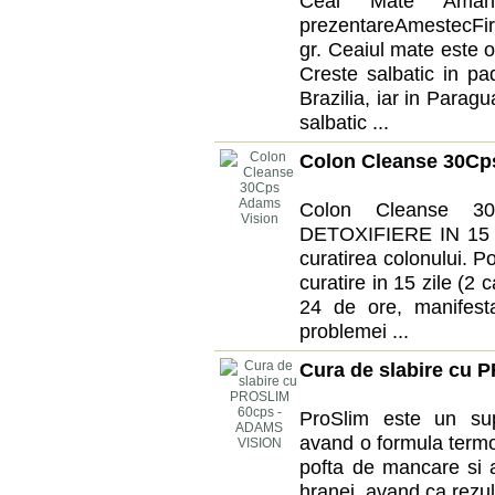
Ceai Mate Ama
prezentareAmestecFi
gr. Ceaiul mate este o
Creste salbatic in pad
Brazilia, iar in Parag
salbatic ...
Colon Cleanse 30Cp
Colon Cleanse 3
DETOXIFIERE IN 15 ZI
curatirea colonului. Po
curatire in 15 zile (2 
24 de ore, manifesta
problemei ...
Cura de slabire cu
ProSlim este un sup
avand o formula term
pofta de mancare si a
hranei, avand ca rezul