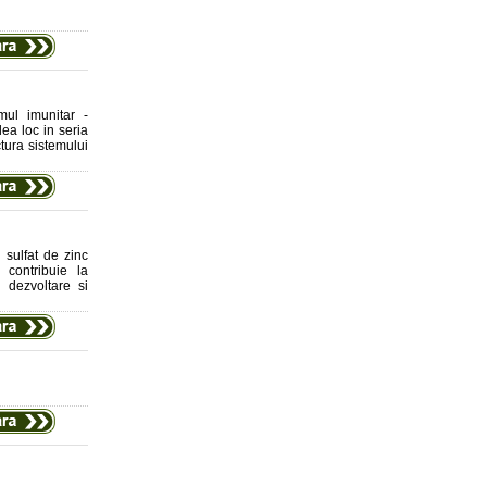
mul imunitar -
lea loc in seria
ctura sistemului
 sulfat de zinc
 contribuie la
 dezvoltare si