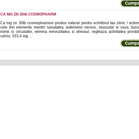
CA MG ZN 30tb COSMOPHARM
Ca mg zn 30tb cosmopharmun produs natural pentru echilibrul tau zilnic ! acti
cele trei elemente mentin sanatatea sistemelor nervos, muscular si osos, buna
inimii si circulatiei, elimina nervozitatea si stressul, regleaza activitatea prosta
calciu: 333,4 mg ...