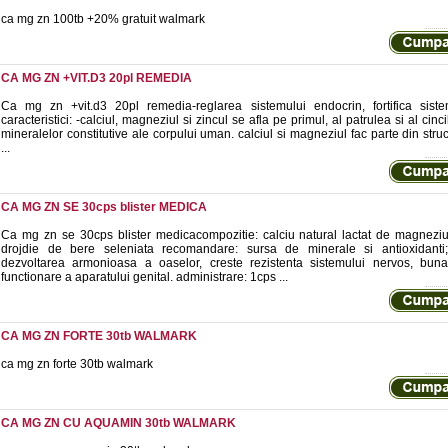
ca mg zn 100tb +20% gratuit walmark
CA MG ZN +VIT.D3 20pl REMEDIA
Ca mg zn +vit.d3 20pl remedia-reglarea sistemului endocrin, fortifica siste
caracteristici: -calciul, magneziul si zincul se afla pe primul, al patrulea si al cinci
mineralelor constitutive ale corpului uman. calciul si magneziul fac parte din stru
...
CA MG ZN SE 30cps blister MEDICA
Ca mg zn se 30cps blister medicacompozitie: calciu natural lactat de magneziu
drojdie de bere seleniata recomandare: sursa de minerale si antioxidanti;
dezvoltarea armonioasa a oaselor, creste rezistenta sistemului nervos, buna
functionare a aparatului genital. administrare: 1cps ...
CA MG ZN FORTE 30tb WALMARK
ca mg zn forte 30tb walmark
CA MG ZN CU AQUAMIN 30tb WALMARK