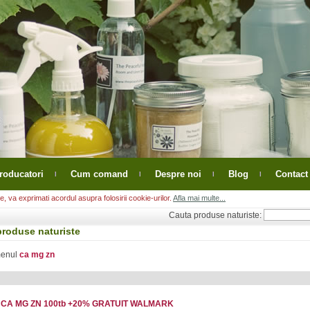
roducatori
Cum comand
Despre noi
Blog
Contact
, va exprimati acordul asupra folosirii cookie-urilor.
Afla mai multe...
Cauta produse naturiste:
produse naturiste
menul
ca mg zn
CA MG ZN 100tb +20% GRATUIT WALMARK