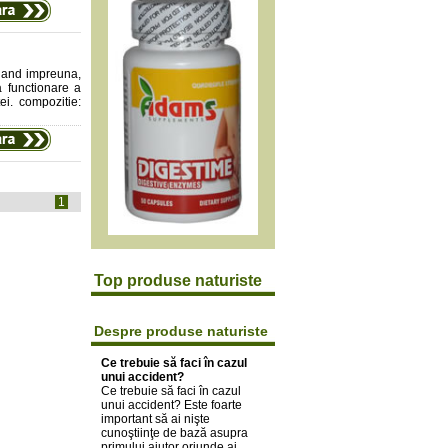
onand impreuna,
 functionare a
tei. compozitie:
1
Top produse naturiste
Despre produse naturiste
Ce trebuie să faci în cazul
unui accident?
Ce trebuie să faci în cazul
unui accident? Este foarte
important să ai nişte
cunoştiinţe de bază asupra
primului ajutor oriunde ai