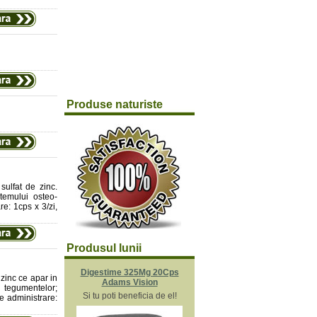
Produse naturiste
sulfat de zinc.
temului osteo-
re: 1cps x 3/zi,
Produsul lunii
Digestime 325Mg 20Cps
zinc ce apar in
Adams Vision
 tegumentelor;
Si tu poti beneficia de el!
de administrare: