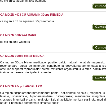
ca mg zn cu aquamin 30tb walmark
CA MG ZN + D3 CU AQUAMIN 30cps REMEDIA
ca mg zn + d3 cu aquamin 30cps remedia
CA MG ZN 30tb WALMARK
ca mg zn 30tb walmark
CA MG ZN 30cps blister MEDICA
Ca mg zn 30cps blister medicacompozitie: calciu natural, lactat de magneziu, 
recomandare: sursa de minerale; contribuie la dezvoltarea armonioasa a sis
articular si aparat reproducator. creste rezistenta organismului la stres. administra
inainte de mesele principale, in cure de ...
CA MG ZN 20cpr LAROPHARM
Ca mg zn 20cpr laropharmrecomandat pentru: deficientele de calciu, magneziu si 
tetanie, spasmofilie, hipoparatiroidism, osteoporoza; mentinerea integritatii
cresterea imunitatii organismului; efort fizic si activitate mentala sustinuta. mod 
adulti: 1 pana la 3 comprimate filmate/zi copii: ...