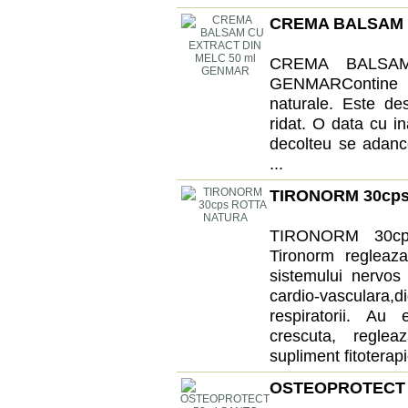
CREMA BALSAM 
CREMA BALSA
GENMARContine 9
naturale. Este desti
ridat. O data cu in
decolteu se adanc
...
TIRONORM 30cp
TIRONORM 30cps
Tironorm regleaza
sistemului nervos
cardio-vasculara,di
respiratorii. Au 
crescuta, reglea
supliment fitoterapic
OSTEOPROTECT 