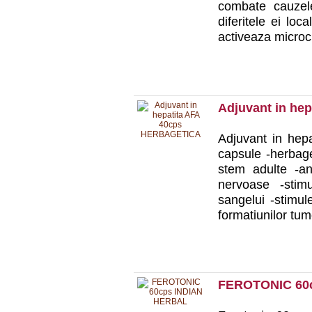
combate cauzele
diferitele ei loca
activeaza microci
Adjuvant in he
Adjuvant in hepa
capsule -herbage
stem adulte -an
nervoase -stim
sangelui -stimul
formatiunilor tum
FEROTONIC 60