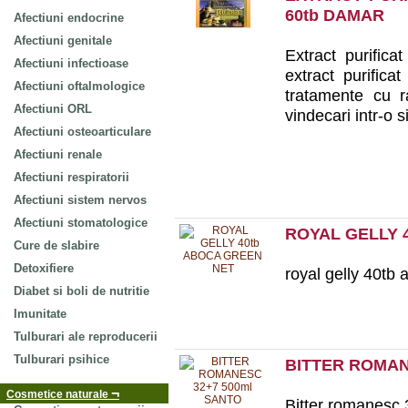
60tb DAMAR
Afectiuni endocrine
Afectiuni genitale
Extract purific
Afectiuni infectioase
extract purific
Afectiuni oftalmologice
tratamente cu r
Afectiuni ORL
vindecari intr-o s
Afectiuni osteoarticulare
Afectiuni renale
Afectiuni respiratorii
Afectiuni sistem nervos
Afectiuni stomatologice
ROYAL GELLY 
Cure de slabire
Detoxifiere
royal gelly 40tb
Diabet si boli de nutritie
Imunitate
Tulburari ale reproducerii
Tulburari psihice
BITTER ROMAN
¬
Cosmetice naturale
Bitter romanesc 