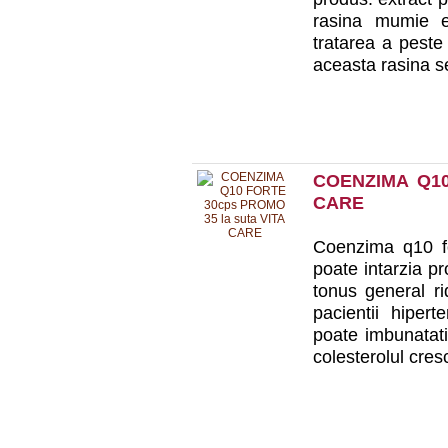
rasina mumie e
tratarea a peste
aceasta rasina se
COENZIMA Q10
CARE
Coenzima q10 fo
poate intarzia pr
tonus general ri
pacientii hipert
poate imbunatati
colesterolul cresc