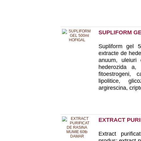
SUPLIFORM GE
Supliform gel 5
extracte de hed
anuum, uleiuri 
hederozida a, r
fitoestrogeni, 
lipolitice, gli
argirescina, cript
EXTRACT PURI
Extract purifi
produs: extract 