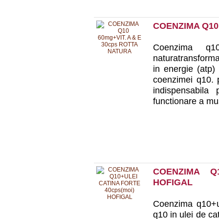
COENZIMA Q10 
Coenzima q
naturatransformar
in energie (atp) 
coenzimei q10. p
indispensabila 
functionare a mus
COENZIMA Q1
HOFIGAL
Coenzima q10+ul
q10 in ulei de c