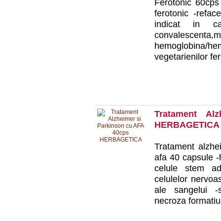
Ferotonic 60cps 
ferotonic -reface
indicat in ca
convalescent
hemoglobina/he
vegetarienilor fe
Tratament Al
HERBAGETICA
Tratament alzhe
afa 40 capsule -
celule stem adu
celulelor nervoa
ale sangelui -s
necroza formatiun