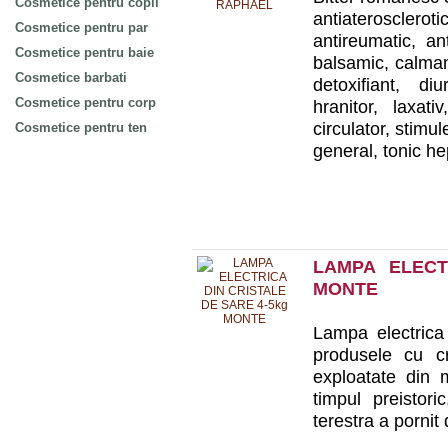
Cosmetice pentru copii
antiateroscleroti
Cosmetice pentru par
antireumatic, ant
Cosmetice pentru baie
balsamic, calmant
Cosmetice barbati
detoxifiant, di
Cosmetice pentru corp
hranitor, laxativ
circulator, stimu
Cosmetice pentru ten
general, tonic hep
LAMPA ELECT
MONTE
Lampa electrica
produsele cu cr
exploatate din 
timpul preistor
terestra a pornit d