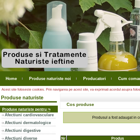
Home
Produse naturiste noi
Producatori
Cum coma
Acest site foloseste cookies. Prin navigarea pe acest site, va exprimati acordul asupra folosir
Produse naturiste
Cos produse
¬
Produse naturiste pentru
Afectiuni cardiovasculare
Produsul a fost adaugat in 
Afectiuni dermatologice
Afectiuni digestive
Afectiuni diverse
Nr
Produs