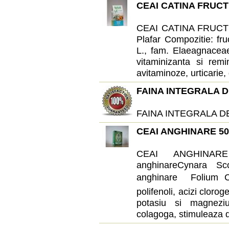
CEAI CATINA FRUCT
CEAI CATINA FRUCTE 
Plafar Compozitie: fr
L., fam. Elaeagnaceae.
vitaminizanta si remin
avitaminoze, urticarie,
FAINA INTEGRALA D
FAINA INTEGRALA D
CEAI ANGHINARE 5
CEAI ANGHINARE
anghinareCynara Sc
anghinare  Folium Cy
polifenoli, acizi cloro
potasiu si magneziu,
colagoga, stimuleaza di