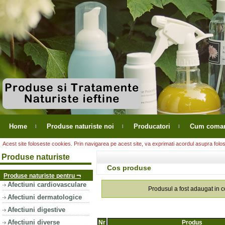
Home
Produse naturiste noi
Producatori
Cum coma
Acest site foloseste cookies. Prin navigarea pe acest site, va exprimati acordul asupra folosir
Produse naturiste
Cos produse
¬
Produse naturiste pentru
Afectiuni cardiovasculare
Produsul a fost adaugat in 
Afectiuni dermatologice
Afectiuni digestive
Afectiuni diverse
Nr
Produs