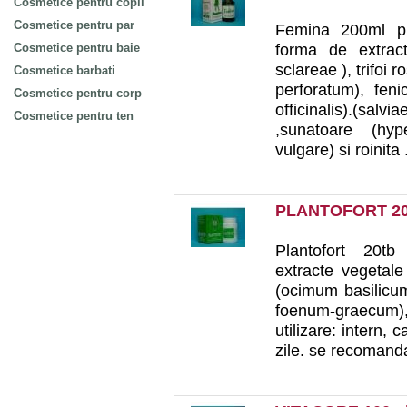
Cosmetice pentru copii
Cosmetice pentru par
Femina 200ml pl
forma de extract 
Cosmetice pentru baie
sclareae ), trifoi 
Cosmetice barbati
perforatum), feni
Cosmetice pentru corp
officinalis).(salvi
Cosmetice pentru ten
,sunatoare (hyp
vulgare) si roinita .
PLANTOFORT 2
Plantofort 20tb 
extracte vegetale
(ocimum basilicum)
foenum-graecum),
utilizare: intern, 
zile. se recomanda