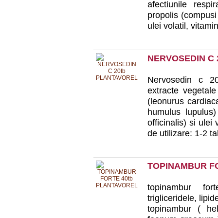
afectiunile respi
propolis (compusi 
ulei volatil, vitami
NERVOSEDIN C 
Nervosedin c 20t
extracte vegetale
(leonurus cardiac
humulus lupulus) 
officinalis) si ule
de utilizare: 1-2 tab
TOPINAMBUR FO
topinambur fort
trigliceridele, lip
topinambur ( hel