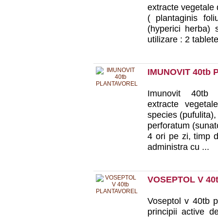
extracte vegetale 
( plantaginis fol
(hyperici herba) 
utilizare : 2 tablete
IMUNOVIT 40tb
Imunovit 40tb p
extracte vegetal
species (pufulita
perforatum (sunato
4 ori pe zi, timp 
administra cu ...
VOSEPTOL V 40
Voseptol v 40tb p
principii active 