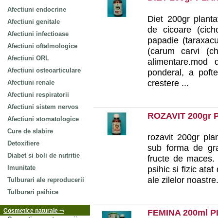
Afectiuni endocrine
Diet 200gr planta
Afectiuni genitale
de cicoare (cich
Afectiuni infectioase
papadie (taraxacum
Afectiuni oftalmologice
(carum carvi (ch
Afectiuni ORL
alimentare.mod d
Afectiuni osteoarticulare
ponderal, a poft
crestere ...
Afectiuni renale
Afectiuni respiratorii
Afectiuni sistem nervos
ROZAVIT 200gr
Afectiuni stomatologice
Cure de slabire
rozavit 200gr pla
Detoxifiere
sub forma de gran
Diabet si boli de nutritie
fructe de maces. 
Imunitate
psihic si fizic ata
ale zilelor noastre
Tulburari ale reproducerii
Tulburari psihice
¬
Cosmetice naturale
FEMINA 200ml 