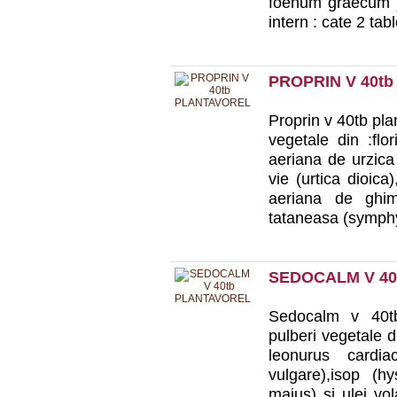
foenum graecum ) 
intern : cate 2 tab
PROPRIN V 40t
Proprin v 40tb pla
vegetale din :flor
aeriana de urzica
vie (urtica dioic
aeriana de ghi
tataneasa (symphyt
SEDOCALM V 40
Sedocalm v 40tb 
pulberi vegetale d
leonurus cardiac
vulgare),isop (hy
majus) si ulei vol