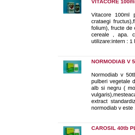
VITACORE 100m
Vitacore 100ml p
crataegi fructus),
folium), fructe de 
cereale , apa. 
utilizare:intern : 1 
NORMODIAB V 5
Normodiab v 50tb 
pulberi vegetale d
alb si negru ( mo
vulgaris),mesteac
extract standardi
normodiab v este .
CAROSIL 40tb 