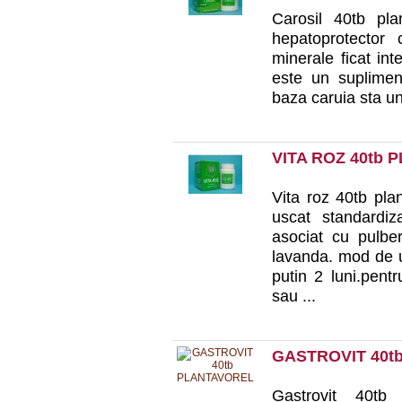
Carosil 40tb plan
hepatoprotector 
minerale ficat in
este un supliment
baza caruia sta un
VITA ROZ 40tb
Vita roz 40tb pla
uscat standardiz
asociat cu pulber
lavanda. mod de ut
putin 2 luni.pentr
sau ...
GASTROVIT 40t
Gastrovit 40tb 