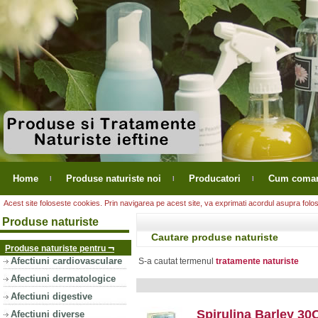
Home
Produse naturiste noi
Producatori
Cum coma
Acest site foloseste cookies. Prin navigarea pe acest site, va exprimati acordul asupra folosir
Produse naturiste
Cautare produse naturiste
¬
Produse naturiste pentru
Afectiuni cardiovasculare
S-a cautat termenul
tratamente naturiste
Afectiuni dermatologice
Afectiuni digestive
Spirulina Barley 30
Afectiuni diverse