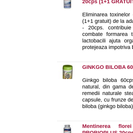
20cps (1+1 GRATUI
Eliminarea toxinelor
(1+1 gratuit) de la ad
- 20cps. contribuie
combate formarea to
lactobacili ajuta o
protejeaza impotriva ba
GINKGO BILOBA 6
Ginkgo biloba 60cp
natural, din gama de
remedii naturale ste
capsule, cu frunze de
biloba (ginkgo biloba). 
Mentinerea flor
PROBIOPLUS 20cps 