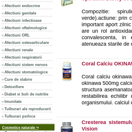
Afectiuni endocrine
Compozitie: spiru
Afectiuni genitale
verde).actiune: prin
Afectiuni infectioase
important aport zilnic
Afectiuni oftalmologice
are un rol antioxida
Afectiuni ORL
convalescenta, in e
Afectiuni osteoarticulare
atenueaza starile de 
Afectiuni renale
Afectiuni respiratorii
Coral Calciu OKIN
Afectiuni sistem nervos
Afectiuni stomatologice
Coral calciu okinaw
Cure de slabire
okinawa 500mg calciu
Detoxifiere
structura asemanatoa
Diabet si boli de nutritie
restabilirea echilibr
Imunitate
organismului. calciul 
Tulburari ale reproducerii
Tulburari psihice
Cresterea sistemu
¬
Cosmetice naturale
Vision