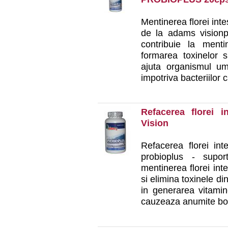
Mentinerea florei int
de la adams visionpr
contribuie la menti
formarea toxinelor s
ajuta organismul um
impotriva bacteriilor 
Refacerea florei 
Vision
Refacerea florei in
probioplus - suport
mentinerea florei int
si elimina toxinele d
in generarea vitamine
cauzeaza anumite boli,