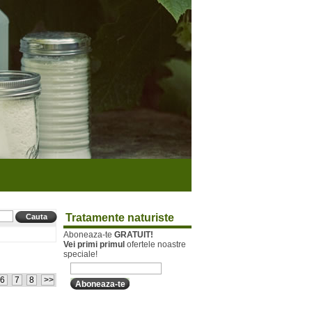
Tratamente naturiste
Aboneaza-te
GRATUIT!
Vei primi primul
ofertele noastre
speciale!
6
7
8
>>