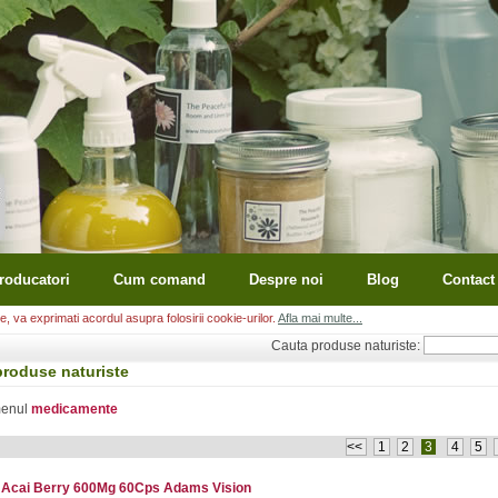
roducatori
Cum comand
Despre noi
Blog
Contact
, va exprimati acordul asupra folosirii cookie-urilor.
Afla mai multe...
Cauta produse naturiste:
produse naturiste
menul
medicamente
<<
1
2
3
4
5
Acai Berry 600Mg 60Cps Adams Vision