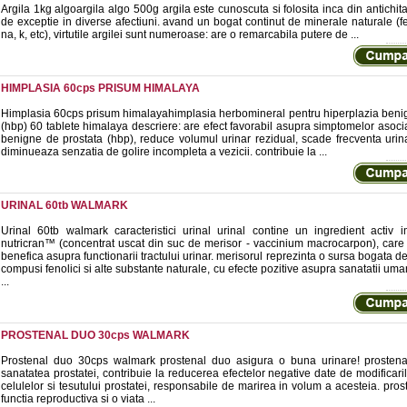
Argila 1kg algoargila algo 500g argila este cunoscuta si folosita inca din antichita
de exceptie in diverse afectiuni. avand un bogat continut de minerale naturale (fe,
na, k, etc), virtutile argilei sunt numeroase: are o remarcabila putere de ...
HIMPLASIA 60cps PRISUM HIMALAYA
Himplasia 60cps prisum himalayahimplasia herbomineral pentru hiperplazia beni
(hbp) 60 tablete himalaya descriere: are efect favorabil asupra simptomelor asocia
benigne de prostata (hbp), reduce volumul urinar rezidual, scade frecventa urina
diminueaza senzatia de golire incompleta a vezicii. contribuie la ...
URINAL 60tb WALMARK
Urinal 60tb walmark caracteristici urinal urinal contine un ingredient activ 
nutricran™ (concentrat uscat din suc de merisor - vaccinium macrocarpon), care 
benefica asupra functionarii tractului urinar. merisorul reprezinta o sursa bogata d
compusi fenolici si alte substante naturale, cu efecte pozitive asupra sanatatii um
...
PROSTENAL DUO 30cps WALMARK
Prostenal duo 30cps walmark prostenal duo asigura o buna urinare! prosten
sanatatea prostatei, contribuie la reducerea efectelor negative date de modificari
celulelor si tesutului prostatei, responsabile de marirea in volum a acesteia. pro
functia reproductiva si o viata ...