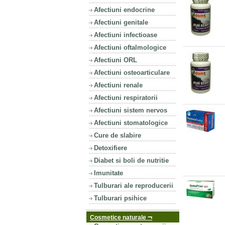
Afectiuni endocrine
Afectiuni genitale
Afectiuni infectioase
Afectiuni oftalmologice
Afectiuni ORL
Afectiuni osteoarticulare
Afectiuni renale
Afectiuni respiratorii
Afectiuni sistem nervos
Afectiuni stomatologice
Cure de slabire
Detoxifiere
Diabet si boli de nutritie
Imunitate
Tulburari ale reproducerii
Tulburari psihice
¬
Cosmetice naturale