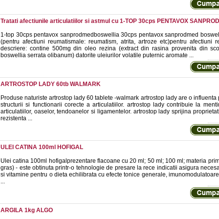
Tratati afectiunile articulatiilor si astmul cu 1-TOP 30cps PENTAVOX SANPR
1-top 30cps pentavox sanprodmedboswellia 30cps pentavox sanprodmed boswell
(pentru afectiuni reumatismale: reumatism, atrita, artroze etc)pentru afectiuni r
descriere: contine 500mg din oleo rezina (extract din rasina provenita din sc
boswellia serrata olibanum) datorite uleiurilor volatile puternic aromate ...
ARTROSTOP LADY 60tb WALMARK
Produse naturiste artrostop lady 60 tablete -walmark artrostop lady are o influenta
structurii si functionarii corecte a articulatiilor. artrostop lady contribuie la ment
articulatiilor, oaselor, tendoanelor si ligamentelor. artrostop lady sprijina proprieta
rezistenta ...
ULEI CATINA 100ml HOFIGAL
Ulei catina 100ml hofigalprezentare flacoane cu 20 ml; 50 ml; 100 ml; materia prim
gras) - este obtinuta printr-o tehnologie de presare la rece indicatii asigura necesa
si vitamine pentru o dieta echilibrata cu efecte tonice generale, imunomodulatoar
...
ARGILA 1kg ALGO