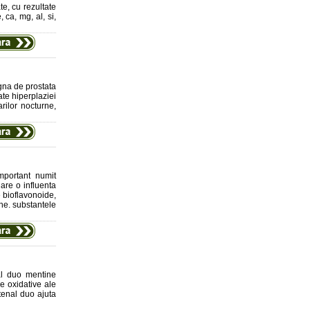
te, cu rezultate
 ca, mg, al, si,
gna de prostata
te hiperplaziei
rilor nocturne,
important numit
are o influenta
e bioflavonoide,
ane. substantele
al duo mentine
le oxidative ale
stenal duo ajuta