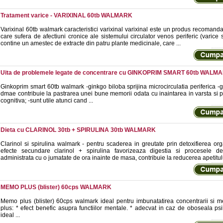
Tratament varice - VARIXINAL 60tb WALMARK
Varixinal 60tb walmark caracteristici varixinal varixinal este un produs recomand
care sufera de afectiuni cronice ale sistemului circulator venos periferic (varice
contine un amestec de extracte din patru plante medicinale, care ...
Uita de problemele legate de concentrare cu GINKOPRIM SMART 60tb WALM
Ginkoprim smart 60tb walmark -ginkgo biloba sprijina microcirculatia periferica -g
dmae contribuie la pastrarea unei bune memorii odata cu inaintarea in varsta si p
cognitiva; -sunt utile atunci cand ...
Dieta cu CLARINOL 30tb + SPIRULINA 30tb WALMARK
Clarinol si spirulina walmark - pentru scaderea in greutate prin detoxifierea org
efecte secundare clarinol + spirulina favorizeaza digestia si procesele de 
administrata cu o jumatate de ora inainte de masa, contribuie la reducerea apetitului
MEMO PLUS (blister) 60cps WALMARK
Memo plus (blister) 60cps walmark ideal pentru imbunatatirea concentrarii si 
plus: * efect benefic asupra functiilor mentale. * adecvat in caz de oboseala psih
ideal ...