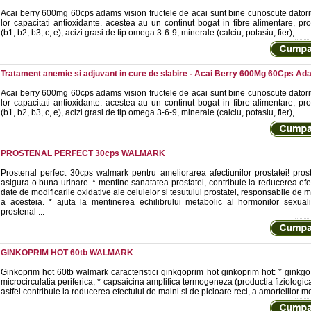
Acai berry 600mg 60cps adams vision fructele de acai sunt bine cunoscute datori
lor capacitati antioxidante. acestea au un continut bogat in fibre alimentare, pro
(b1, b2, b3, c, e), acizi grasi de tip omega 3-6-9, minerale (calciu, potasiu, fier), ...
Tratament anemie si adjuvant in cure de slabire - Acai Berry 600Mg 60Cps Ad
Acai berry 600mg 60cps adams vision fructele de acai sunt bine cunoscute datori
lor capacitati antioxidante. acestea au un continut bogat in fibre alimentare, pro
(b1, b2, b3, c, e), acizi grasi de tip omega 3-6-9, minerale (calciu, potasiu, fier), ...
PROSTENAL PERFECT 30cps WALMARK
Prostenal perfect 30cps walmark pentru ameliorarea afectiunilor prostatei! prost
asigura o buna urinare. * mentine sanatatea prostatei, contribuie la reducerea efe
date de modificarile oxidative ale celulelor si tesutului prostatei, responsabile de 
a acesteia. * ajuta la mentinerea echilibrului metabolic al hormonilor sexual
prostenal ...
GINKOPRIM HOT 60tb WALMARK
Ginkoprim hot 60tb walmark caracteristici ginkgoprim hot ginkoprim hot: * ginkgo 
microcirculatia periferica, * capsaicina amplifica termogeneza (productia fiziologic
astfel contribuie la reducerea efectului de maini si de picioare reci, a amortelilor me