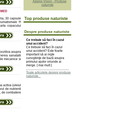
ODMED
Top produse naturiste
ia, 30 capsule
eumatismale !!!
oarta copacului
Despre produse naturiste
Ce trebuie să faci în cazul
unui accident?
Ce trebuie să faci în cazul
unui accident? Este foarte
 pozitiva asupra
important să ai nişte
inerea sanatatii
cunoştiinţe de bază asupra
tile mecanice si
primului ajutor oriunde ai
merge. [
mai mult
]
Toate articolele despre produse
naturiste...
a activa (uleiul
rul de nutrienti
e, de combatere