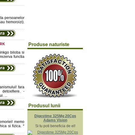
ata persoanelor
 sau hemoroizi).
ARK
Produse naturiste
inkgo biloba si
rezerva functia
anismului! fara
detoxifiere. -
. ...
Produsul lunii
Digestime 325Mg 20Cps
Adams Vision
memoriei! memo
ica si fizica. *
Si tu poti beneficia de el!