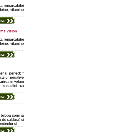
ta remarcabilei
teine, vitamine
ams Vision
ta remarcabilei
teine, vitamine
enal perfect: *
ctelor negative
marirea in volum
i masculini. cu
biloba sprijina
a de caldura) si
mbrelor si ...