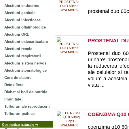
Afectiuni endocrine
prostenal duo 60
Afectiuni genitale
Afectiuni infectioase
Afectiuni oftalmologice
Afectiuni ORL
PROSTENAL DU
Afectiuni osteoarticulare
Afectiuni renale
Prostenal duo 60
Afectiuni respiratorii
urinare! prostena
Afectiuni sistem nervos
la reducerea efec
Afectiuni stomatologice
ale celulelor si t
Cure de slabire
volum a acesteia. 
viata ...
Detoxifiere
Diabet si boli de nutritie
Imunitate
Tulburari ale reproducerii
COENZIMA Q10 
Tulburari psihice
¬
Cosmetice naturale
coenzima q10 60