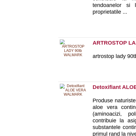
tendoanelor si l
proprietatile ...
ARTROSTOP LA
artrostop lady 90
Detoxifiant A
Produse naturiste
aloe vera conti
(aminoacizi, po
contribuie la as
substantele conti
primul rand la nive