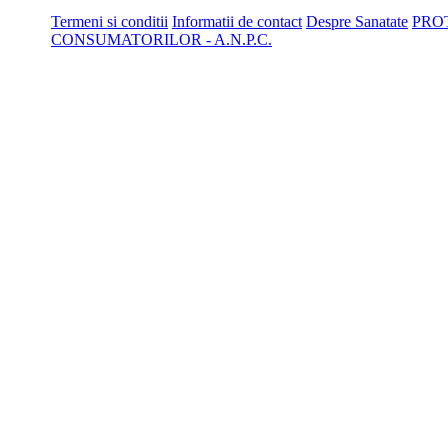
Termeni si conditii
Informatii de contact
Despre Sanatate
PRO
CONSUMATORILOR - A.N.P.C.